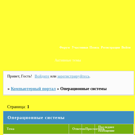
Форум
Участники
Поиск
Регистрация
Войти
Активные темы
Привет, Гость!
Войдите
или
зарегистрируйтесь
.
»
Компьютерный портал
»
Операционные системы
Страница:
1
Операционные системы
Последнее
Тема
Ответов
Просмотров
сообщение