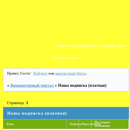
Форум
Участники
Поиск
Регистрация
Войти
Активные темы
Привет, Гость!
Войдите
или
зарегистрируйтесь
.
»
Компьютерный портал
»
Наша подписка (платная)
Страница:
1
Наша подписка (платная)
Последнее
Тема
Ответов
Просмотров
сообщение