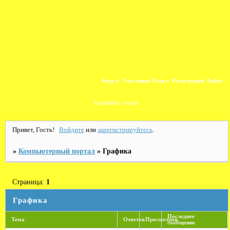
Форум
Участники
Поиск
Регистрация
Войти
Активные темы
Привет, Гость!
Войдите
или
зарегистрируйтесь
.
»
Компьютерный портал
»
Графика
Страница:
1
Графика
Последнее
Тема
Ответов
Просмотров
сообщение